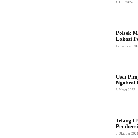
1 Juni 2024
Polsek M
Lokasi P
12 Februari 20
Usai Pim
Ngobrol 
6 Maret 2022
Jelang 
Pembers
3 Oktober 202