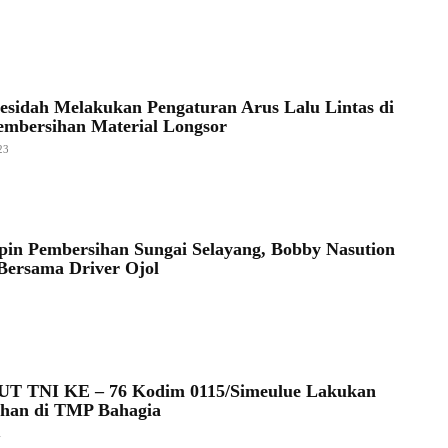
esidah Melakukan Pengaturan Arus Lalu Lintas di
embersihan Material Longsor
23
pin Pembersihan Sungai Selayang, Bobby Nasution
Bersama Driver Ojol
HUT TNI KE – 76 Kodim 0115/Simeulue Lakukan
ihan di TMP Bahagia
1