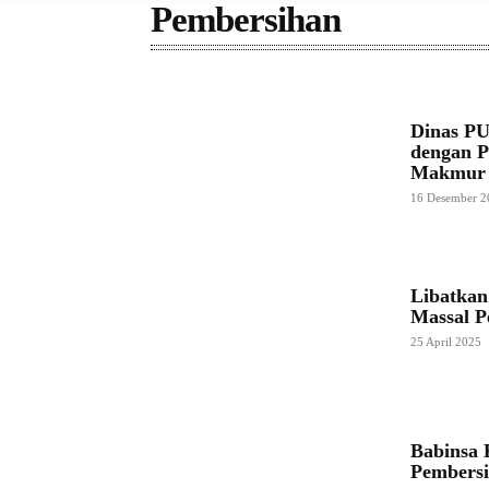
Pembersihan
Dinas PU
dengan P
Makmur
16 Desember 2
Libatkan
Massal P
25 April 2025
Babinsa 
Pembersi