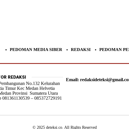
PEDOMAN MEDIA SIBER
REDAKSI
PEDOMAN PE
OR REDAKSI
Email: redaksideteksi@gmail.c
 Pembangunan No.132 Kelurahan
tia Timur Kec Medan Helvetia
Medan Provinsi Sumatera Utara
 081361130539 – 085372729191
© 2025 deteksi.co. All Rights Reserved