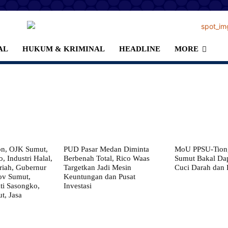
AL
HUKUM & KRIMINAL
HEADLINE
MORE
on, OJK Sumut,
PUD Pasar Medan Diminta
MoU PPSU-Tiong
, Industri Halal,
Berbenah Total, Rico Waas
Sumut Bakal Da
iah, Gubernur
Targetkan Jadi Mesin
Cuci Darah dan
ov Sumut,
Keuntungan dan Pusat
i Sasongko,
Investasi
, Jasa