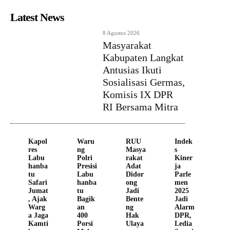
Latest News
8 Agustus 2026
Masyarakat
Kabupaten Langkat
Antusias Ikuti
Sosialisasi Germas,
Komisis IX DPR
RI Bersama Mitra
Kapol
Waru
RUU
Indek
res
ng
Masya
s
Labu
Polri
rakat
Kiner
hanba
Presisi
Adat
ja
tu
Labu
Didor
Parle
Safari
hanba
ong
men
Jumat
tu
Jadi
2025
, Ajak
Bagik
Bente
Jadi
Warg
an
ng
Alarm
a Jaga
400
Hak
DPR,
Kamti
Porsi
Ulaya
Ledia