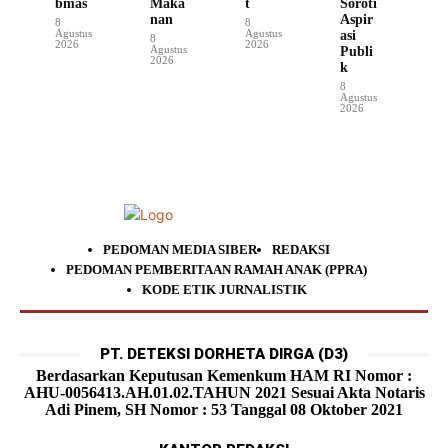
bmas
Maka
t
Soroti
nan
Aspir
8
8
Agustus
Agustus
asi
8
2026
2026
Agustus
Publi
2026
k
8
Agustus
2026
PEDOMAN MEDIA SIBER
REDAKSI
PEDOMAN PEMBERITAAN RAMAH ANAK (PPRA)
KODE ETIK JURNALISTIK
PT. DETEKSI DORHETA DIRGA (D3)
Berdasarkan Keputusan Kemenkum HAM RI Nomor :
AHU-0056413.AH.01.02.TAHUN 2021 Sesuai Akta Notaris
Adi Pinem, SH Nomor : 53 Tanggal 08 Oktober 2021