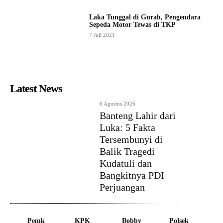
Laka Tunggal di Gurah, Pengendara
Sepeda Motor Tewas di TKP
7 Juli 2021
Latest News
6 Agustus 2026
Banteng Lahir dari
Luka: 5 Fakta
Tersembunyi di
Balik Tragedi
Kudatuli dan
Bangkitnya PDI
Perjuangan
Pemk
KPK
Bobby
Polsek