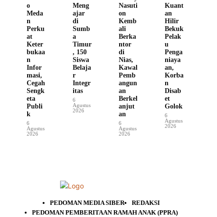
o
Meng
Nasuti
Kuant
Meda
ajar
on
an
n
di
Kemb
Hilir
Perku
Sumb
ali
Bekuk
at
a
Berka
Pelak
Keter
Timur
ntor
u
bukaa
, 150
di
Penga
n
Siswa
Nias,
niaya
Infor
Belaja
Kawal
an,
masi,
r
Pemb
Korba
Cegah
Integr
angun
n
Sengk
itas
an
Disab
eta
Berkel
et
6
Agustus
Publi
anjut
Golok
2026
k
an
6
Agustus
6
6
2026
Agustus
Agustus
2026
2026
PEDOMAN MEDIA SIBER
REDAKSI
PEDOMAN PEMBERITAAN RAMAH ANAK (PPRA)