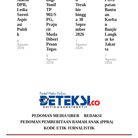
DPR,
Yonif
Terak
patan
Ledia
TP
hir
Bantu
Soroti
902/S
hingg
an
Aspir
PG,
a 30
Korba
asi
Praju
Septe
n
Publi
rit
mber
Banjir
k
Muda
2026
Langk
Diberi
at ke
8
7
Pesan
Jakar
Agustus
Agustus
2026
2026
Tegas
ta
8
7
Agustus
Agustus
2026
2026
PEDOMAN MEDIA SIBER
REDAKSI
PEDOMAN PEMBERITAAN RAMAH ANAK (PPRA)
KODE ETIK JURNALISTIK