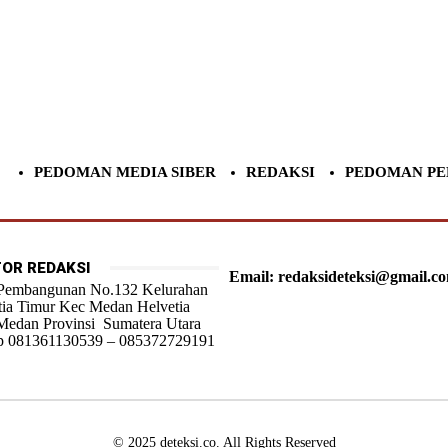
PEDOMAN MEDIA SIBER
REDAKSI
PEDOMAN PE
OR REDAKSI
Email: redaksideteksi@gmail.c
 Pembangunan No.132 Kelurahan
tia Timur Kec Medan Helvetia
Medan Provinsi Sumatera Utara
 081361130539 – 085372729191
© 2025 deteksi.co. All Rights Reserved