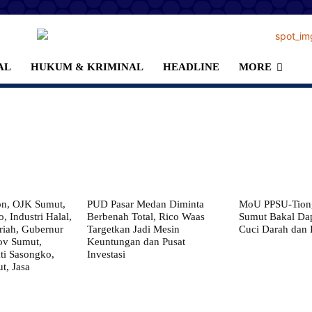
AL
HUKUM & KRIMINAL
HEADLINE
MORE
on, OJK Sumut,
PUD Pasar Medan Diminta
MoU PPSU-Tiong
, Industri Halal,
Berbenah Total, Rico Waas
Sumut Bakal Da
iah, Gubernur
Targetkan Jadi Mesin
Cuci Darah dan
ov Sumut,
Keuntungan dan Pusat
i Sasongko,
Investasi
, Jasa