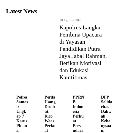
Latest News
10 Agustus 2026
Kapolres Langkat
Pembina Upacara
di Yayasan
Pendidikan Putra
Jaya Jabal Rahman,
Berikan Motivasi
dan Edukasi
Kamtibmas
Polres
Perda
PPRN
DPP
Samos
Usang
B
Solida
ir
Dicab
Indon
ritas
Ungk
ut,
esia
Dakw
ap 7
Rico
Perku
ah
Kasus
Waas
at
Keba
Pidan
Perku
Persa
ngsaa
a,
at
udara
n,