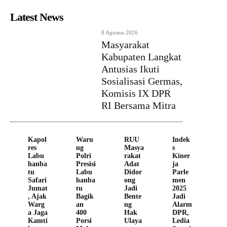
Latest News
8 Agustus 2026
Masyarakat
Kabupaten Langkat
Antusias Ikuti
Sosialisasi Germas,
Komisis IX DPR
RI Bersama Mitra
Kapol
Waru
RUU
Indek
res
ng
Masya
s
Labu
Polri
rakat
Kiner
hanba
Presisi
Adat
ja
tu
Labu
Didor
Parle
Safari
hanba
ong
men
Jumat
tu
Jadi
2025
, Ajak
Bagik
Bente
Jadi
Warg
an
ng
Alarm
a Jaga
400
Hak
DPR,
Kamti
Porsi
Ulaya
Ledia