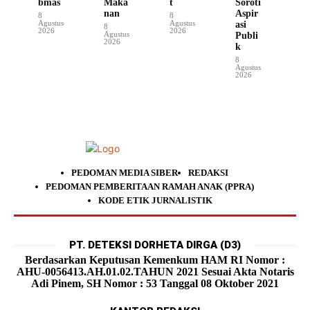
bmas
Maka
t
Soroti
nan
Aspir
8
8
Agustus
Agustus
asi
8
2026
2026
Agustus
Publi
2026
k
8
Agustus
2026
PEDOMAN MEDIA SIBER
REDAKSI
PEDOMAN PEMBERITAAN RAMAH ANAK (PPRA)
KODE ETIK JURNALISTIK
PT. DETEKSI DORHETA DIRGA (D3)
Berdasarkan Keputusan Kemenkum HAM RI Nomor :
AHU-0056413.AH.01.02.TAHUN 2021 Sesuai Akta Notaris
Adi Pinem, SH Nomor : 53 Tanggal 08 Oktober 2021