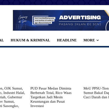
AL
HUKUM & KRIMINAL
HEADLINE
MORE
on, OJK Sumut,
PUD Pasar Medan Diminta
MoU PPSU-Tiong
, Industri Halal,
Berbenah Total, Rico Waas
Sumut Bakal Da
iah, Gubernur
Targetkan Jadi Mesin
Cuci Darah dan
ov Sumut,
Keuntungan dan Pusat
i Sasongko,
Investasi