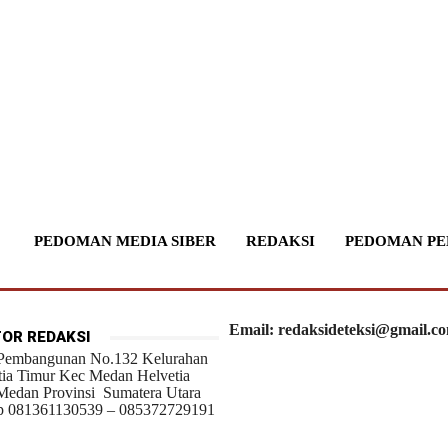
PEDOMAN MEDIA SIBER
REDAKSI
PEDOMAN PE
Email: redaksideteksi@gmail.c
OR REDAKSI
 Pembangunan No.132 Kelurahan
tia Timur Kec Medan Helvetia
Medan Provinsi Sumatera Utara
 081361130539 – 085372729191