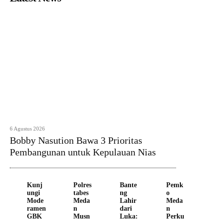
6 Agustus 2026
Bobby Nasution Bawa 3 Prioritas
Pembangunan untuk Kepulauan Nias
Kunj
Polres
Bante
Pemk
ungi
tabes
ng
o
Mode
Meda
Lahir
Meda
ramen
n
dari
n
GBK
Musn
Luka:
Perku