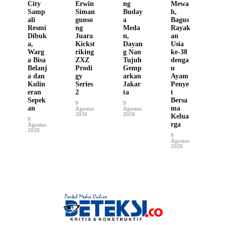
City
Erwin
ng
Mewa
Samp
Siman
Buday
h,
ali
gunso
a
Bagus
Resmi
ng
Meda
Rayak
Dibuk
Juara
n,
an
a,
Kickst
Dayan
Usia
Warg
riking
g Nan
ke-38
a Bisa
ZXZ
Tujuh
denga
Belanj
Prodi
Gemp
n
a dan
gy
arkan
Ayam
Kulin
Series
Jakar
Penye
eran
2
ta
t
Sepek
Bersa
9
9
an
ma
Agustus
Agustus
2026
2026
Kelua
9
rga
Agustus
2026
9
Agustus
2026