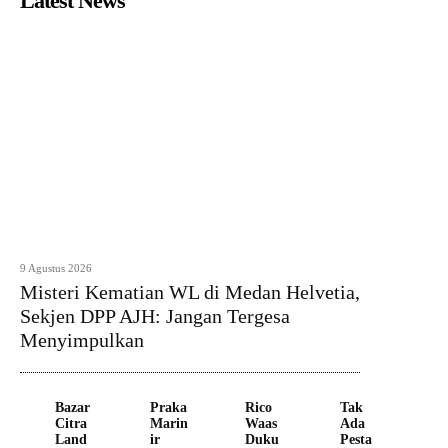
Latest News
9 Agustus 2026
Misteri Kematian WL di Medan Helvetia,
Sekjen DPP AJH: Jangan Tergesa
Menyimpulkan
Bazar
Praka
Rico
Tak
Citra
Marin
Waas
Ada
Land
ir
Duku
Pesta