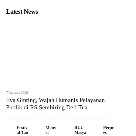
Latest News
7 Agustus 2026
Eva Ginting, Wajah Humanis Pelayanan
Publik di RS Sembiring Deli Tua
Festiv
Mony
RUU
Perpr
al Tao
et
Masya
es