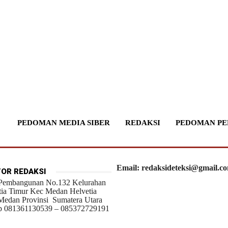
PEDOMAN MEDIA SIBER
REDAKSI
PEDOMAN PE
Email: redaksideteksi@gmail.c
OR REDAKSI
 Pembangunan No.132 Kelurahan
tia Timur Kec Medan Helvetia
Medan Provinsi Sumatera Utara
 081361130539 – 085372729191