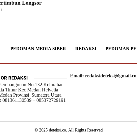
ertimbun Longsor
21
PEDOMAN MEDIA SIBER
REDAKSI
PEDOMAN PE
Email: redaksideteksi@gmail.c
OR REDAKSI
 Pembangunan No.132 Kelurahan
tia Timur Kec Medan Helvetia
Medan Provinsi Sumatera Utara
 081361130539 – 085372729191
© 2025 deteksi.co. All Rights Reserved