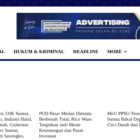
AL
HUKUM & KRIMINAL
HEADLINE
MORE
on, OJK Sumut,
PUD Pasar Medan Diminta
MoU PPSU-Tiong
, Industri Halal,
Berbenah Total, Rico Waas
Sumut Bakal Da
iah, Gubernur
Targetkan Jadi Mesin
Cuci Darah dan
ov Sumut,
Keuntungan dan Pusat
i Sasongko,
Investasi