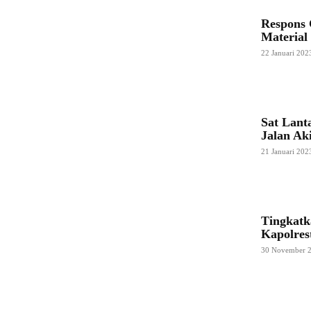
Respons 
Material
22 Januari 202
Sat Lant
Jalan Ak
21 Januari 202
Tingkatk
Kapolres
30 November 