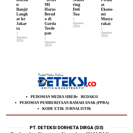
n
MI
ring
at
Banjir
Harus
Deli
Ekono
Langk
Berad
Tua
mi
at ke
a di
Masya
7
Agustus
Jakar
Garda
rakat
2026
ta
Terde
7
Agustus
pan
7
2026
Agustus
7
2026
Agustus
2026
PEDOMAN MEDIA SIBER
REDAKSI
PEDOMAN PEMBERITAAN RAMAH ANAK (PPRA)
KODE ETIK JURNALISTIK
PT. DETEKSI DORHETA DIRGA (D3)