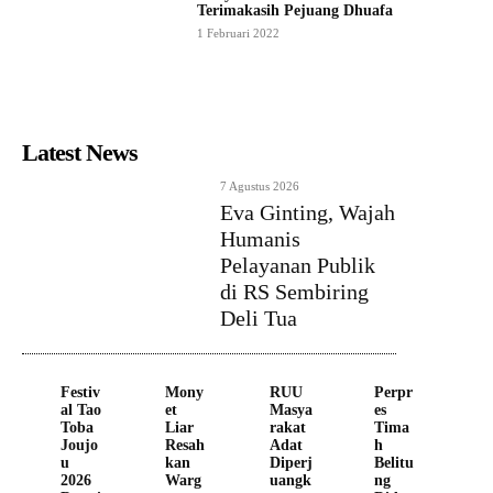
Terimakasih Pejuang Dhuafa
1 Februari 2022
Latest News
7 Agustus 2026
Eva Ginting, Wajah
Humanis
Pelayanan Publik
di RS Sembiring
Deli Tua
Festiv
Mony
RUU
Perpr
al Tao
et
Masya
es
Toba
Liar
rakat
Tima
Joujo
Resah
Adat
h
u
kan
Diperj
Belitu
2026
Warg
uangk
ng