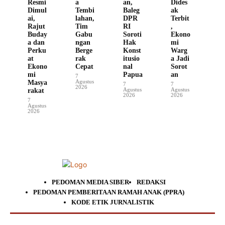
Resmi
a
an,
Dides
Dimul
Tembi
Baleg
ak
ai,
lahan,
DPR
Terbit
Rajut
Tim
RI
,
Buday
Gabu
Soroti
Ekono
a dan
ngan
Hak
mi
Perku
Berge
Konst
Warg
at
rak
itusio
a Jadi
Ekono
Cepat
nal
Sorot
mi
Papua
an
7
Agustus
Masya
7
7
2026
Agustus
Agustus
rakat
2026
2026
7
Agustus
2026
PEDOMAN MEDIA SIBER
REDAKSI
PEDOMAN PEMBERITAAN RAMAH ANAK (PPRA)
KODE ETIK JURNALISTIK