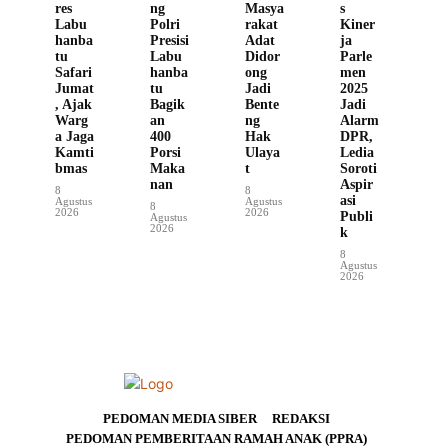
res
ng
Masya
s
Labu
Polri
rakat
Kiner
hanba
Presisi
Adat
ja
tu
Labu
Didor
Parle
Safari
hanba
ong
men
Jumat
tu
Jadi
2025
, Ajak
Bagik
Bente
Jadi
Warg
an
ng
Alarm
a Jaga
400
Hak
DPR,
Kamti
Porsi
Ulaya
Ledia
bmas
Maka
t
Soroti
nan
Aspir
8
8
asi
Agustus
Agustus
8
2026
2026
Publi
Agustus
2026
k
8
Agustus
2026
PEDOMAN MEDIA SIBER
REDAKSI
PEDOMAN PEMBERITAAN RAMAH ANAK (PPRA)