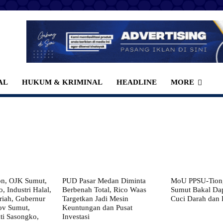
AL
HUKUM & KRIMINAL
HEADLINE
MORE
on, OJK Sumut,
PUD Pasar Medan Diminta
MoU PPSU-Tiong
, Industri Halal,
Berbenah Total, Rico Waas
Sumut Bakal Da
iah, Gubernur
Targetkan Jadi Mesin
Cuci Darah dan
ov Sumut,
Keuntungan dan Pusat
i Sasongko,
Investasi