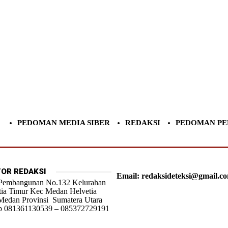
PEDOMAN MEDIA SIBER
REDAKSI
PEDOMAN PE
OR REDAKSI
Email: redaksideteksi@gmail.c
 Pembangunan No.132 Kelurahan
tia Timur Kec Medan Helvetia
Medan Provinsi Sumatera Utara
 081361130539 – 085372729191