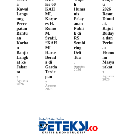
a
Ke 60
h
u
Kawal
KAH
Huma
2026
Langs
MI,
nis
Resmi
ung
Korpr
Pelay
Dimul
Perce
es H.
anan
ai,
patan
Romo
Publi
Rajut
Bantu
M.
k di
Buday
an
Syafii,
RS
a dan
Korba
“KAH
Sembi
Perku
n
MI
ring
at
Banjir
Harus
Deli
Ekono
Langk
Berad
Tua
mi
at ke
a di
Masya
7
Agustus
Jakar
Garda
rakat
2026
ta
Terde
7
Agustus
pan
7
2026
Agustus
7
2026
Agustus
2026