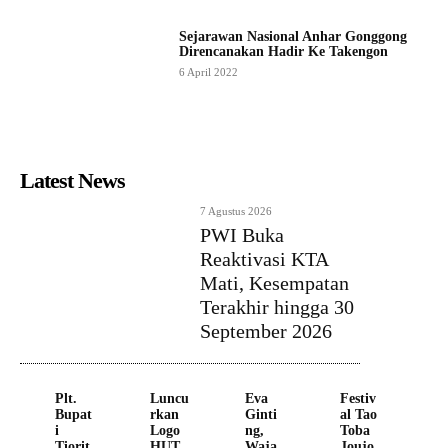
Sejarawan Nasional Anhar Gonggong
Direncanakan Hadir Ke Takengon
6 April 2022
Latest News
7 Agustus 2026
PWI Buka
Reaktivasi KTA
Mati, Kesempatan
Terakhir hingga 30
September 2026
Plt.
Luncu
Eva
Festiv
Bupat
rkan
Ginti
al Tao
i
Logo
ng,
Toba
Tiorit
HUT
Waja
Joujo