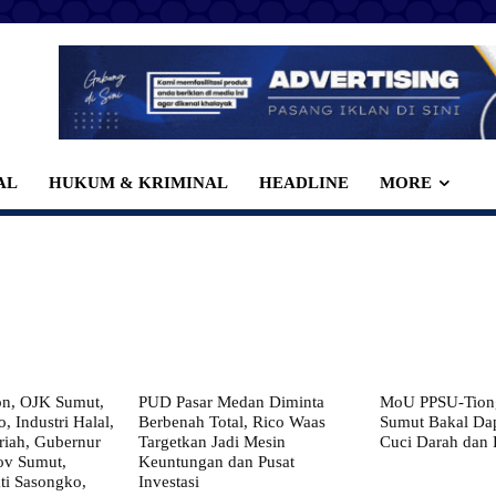
AL
HUKUM & KRIMINAL
HEADLINE
MORE
on, OJK Sumut,
PUD Pasar Medan Diminta
MoU PPSU-Tiong
, Industri Halal,
Berbenah Total, Rico Waas
Sumut Bakal Da
iah, Gubernur
Targetkan Jadi Mesin
Cuci Darah dan
ov Sumut,
Keuntungan dan Pusat
i Sasongko,
Investasi