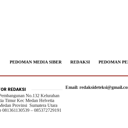
PEDOMAN MEDIA SIBER
REDAKSI
PEDOMAN PE
Email: redaksideteksi@gmail.c
OR REDAKSI
 Pembangunan No.132 Kelurahan
tia Timur Kec Medan Helvetia
Medan Provinsi Sumatera Utara
 081361130539 – 085372729191