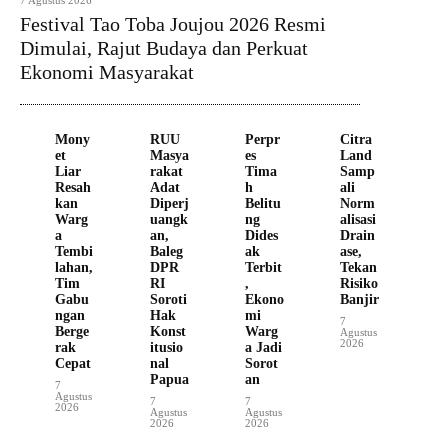
7 Agustus 2026
Festival Tao Toba Joujou 2026 Resmi
Dimulai, Rajut Budaya dan Perkuat
Ekonomi Masyarakat
Mony
RUU
Perpr
Citra
et
Masya
es
Land
Liar
rakat
Tima
Samp
Resah
Adat
h
ali
kan
Diperj
Belitu
Norm
Warg
uangk
ng
alisasi
a
an,
Dides
Drain
Tembi
Baleg
ak
ase,
lahan,
DPR
Terbit
Tekan
Tim
RI
,
Risiko
Gabu
Soroti
Ekono
Banjir
ngan
Hak
mi
7
Berge
Konst
Warg
Agustus
2026
rak
itusio
a Jadi
Cepat
nal
Sorot
Papua
an
7
Agustus
7
7
2026
Agustus
Agustus
2026
2026