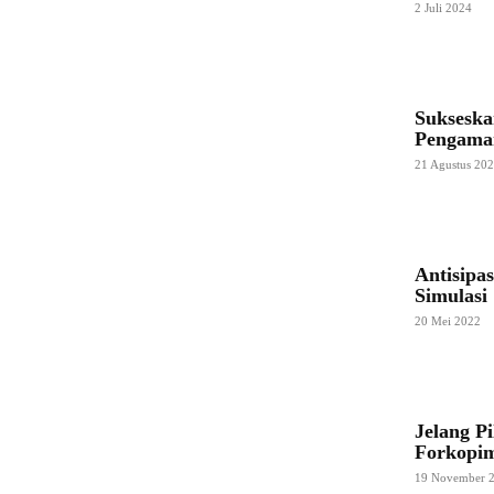
2 Juli 2024
Sukseska
Pengama
21 Agustus 20
Antisipa
Simulasi
20 Mei 2022
Jelang P
Forkopim
19 November 