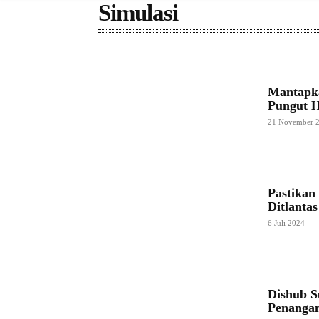
Simulasi
Mantapk
Pungut H
21 November 
Pastikan
Ditlanta
6 Juli 2024
Dishub S
Penanga