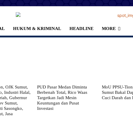
AL
HUKUM & KRIMINAL
HEADLINE
MORE
on, OJK Sumut,
PUD Pasar Medan Diminta
MoU PPSU-Tiong
, Industri Halal,
Berbenah Total, Rico Waas
Sumut Bakal Da
iah, Gubernur
Targetkan Jadi Mesin
Cuci Darah dan
ov Sumut,
Keuntungan dan Pusat
i Sasongko,
Investasi
, Jasa