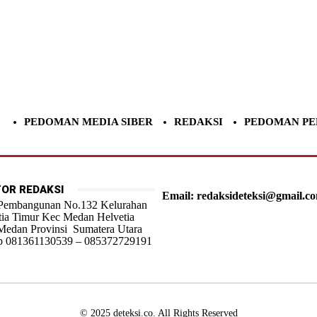
PEDOMAN MEDIA SIBER
REDAKSI
PEDOMAN PE
OR REDAKSI
Email: redaksideteksi@gmail.c
 Pembangunan No.132 Kelurahan
tia Timur Kec Medan Helvetia
Medan Provinsi Sumatera Utara
 081361130539 – 085372729191
© 2025 deteksi.co. All Rights Reserved