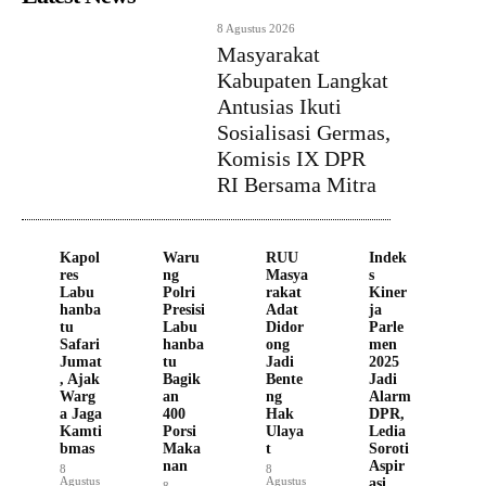
8 Agustus 2026
Masyarakat
Kabupaten Langkat
Antusias Ikuti
Sosialisasi Germas,
Komisis IX DPR
RI Bersama Mitra
Kapol
Waru
RUU
Indek
res
ng
Masya
s
Labu
Polri
rakat
Kiner
hanba
Presisi
Adat
ja
tu
Labu
Didor
Parle
Safari
hanba
ong
men
Jumat
tu
Jadi
2025
, Ajak
Bagik
Bente
Jadi
Warg
an
ng
Alarm
a Jaga
400
Hak
DPR,
Kamti
Porsi
Ulaya
Ledia
bmas
Maka
t
Soroti
nan
Aspir
8
8
Agustus
Agustus
asi
8