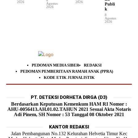
2026
2026
Agustus
Publi
2026
k
8
Agustus
2026
PEDOMAN MEDIA SIBER
REDAKSI
PEDOMAN PEMBERITAAN RAMAH ANAK (PPRA)
KODE ETIK JURNALISTIK
PT. DETEKSI DORHETA DIRGA (D3)
Berdasarkan Keputusan Kemenkum HAM RI Nomor :
AHU-0056413.AH.01.02.TAHUN 2021 Sesuai Akta Notaris
Adi Pinem, SH Nomor : 53 Tanggal 08 Oktober 2021
KANTOR REDAKSI
Jalan Pembangunan No.132 Kelurahan Helvetia Timur Kec