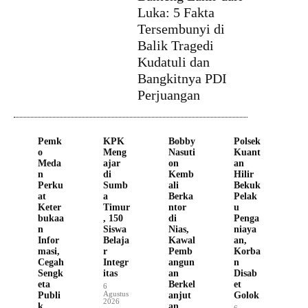
Luka: 5 Fakta
Tersembunyi di
Balik Tragedi
Kudatuli dan
Bangkitnya PDI
Perjuangan
Pemk
KPK
Bobby
Polsek
o
Meng
Nasuti
Kuant
Meda
ajar
on
an
n
di
Kemb
Hilir
Perku
Sumb
ali
Bekuk
at
a
Berka
Pelak
Keter
Timur
ntor
u
bukaa
, 150
di
Penga
n
Siswa
Nias,
niaya
Infor
Belaja
Kawal
an,
masi,
r
Pemb
Korba
Cegah
Integr
angun
n
Sengk
itas
an
Disab
eta
Berkel
et
6
Agustus
Publi
anjut
Golok
2026
k
an
6