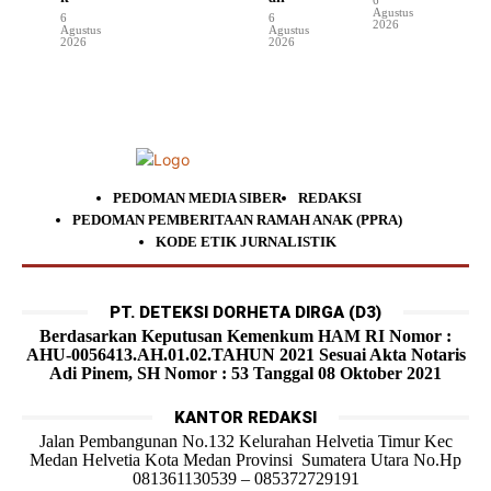
Agustus
6
6
2026
Agustus
Agustus
2026
2026
PEDOMAN MEDIA SIBER
REDAKSI
PEDOMAN PEMBERITAAN RAMAH ANAK (PPRA)
KODE ETIK JURNALISTIK
PT. DETEKSI DORHETA DIRGA (D3)
Berdasarkan Keputusan Kemenkum HAM RI Nomor :
AHU-0056413.AH.01.02.TAHUN 2021 Sesuai Akta Notaris
Adi Pinem, SH Nomor : 53 Tanggal 08 Oktober 2021
KANTOR REDAKSI
Jalan Pembangunan No.132 Kelurahan Helvetia Timur Kec
Medan Helvetia Kota Medan Provinsi Sumatera Utara No.Hp
081361130539 – 085372729191