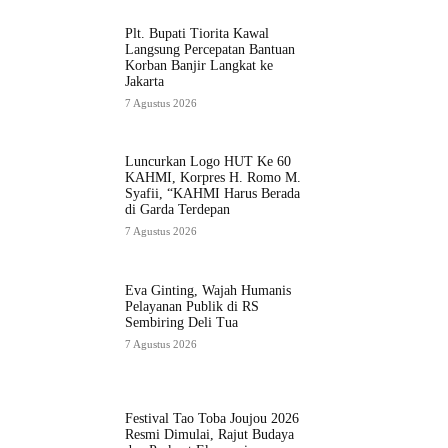
Plt. Bupati Tiorita Kawal
Langsung Percepatan Bantuan
Korban Banjir Langkat ke
Jakarta
7 Agustus 2026
Luncurkan Logo HUT Ke 60
KAHMI, Korpres H. Romo M.
Syafii, “KAHMI Harus Berada
di Garda Terdepan
7 Agustus 2026
Eva Ginting, Wajah Humanis
Pelayanan Publik di RS
Sembiring Deli Tua
7 Agustus 2026
Festival Tao Toba Joujou 2026
Resmi Dimulai, Rajut Budaya