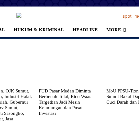
AL
HUKUM & KRIMINAL
HEADLINE
MORE
on, OJK Sumut,
PUD Pasar Medan Diminta
MoU PPSU-Tiong
, Industri Halal,
Berbenah Total, Rico Waas
Sumut Bakal Da
iah, Gubernur
Targetkan Jadi Mesin
Cuci Darah dan
ov Sumut,
Keuntungan dan Pusat
i Sasongko,
Investasi
, Jasa