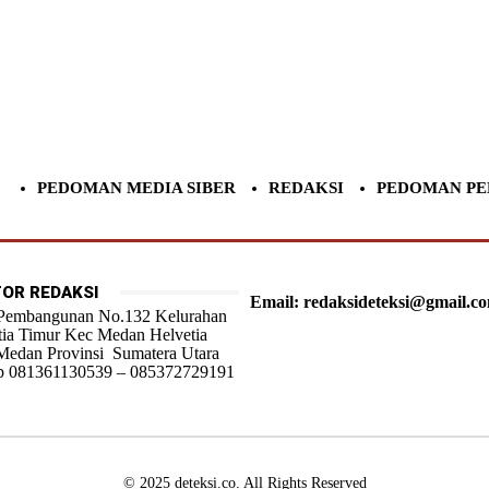
PEDOMAN MEDIA SIBER
REDAKSI
PEDOMAN PE
OR REDAKSI
Email: redaksideteksi@gmail.c
 Pembangunan No.132 Kelurahan
tia Timur Kec Medan Helvetia
Medan Provinsi Sumatera Utara
 081361130539 – 085372729191
© 2025 deteksi.co. All Rights Reserved