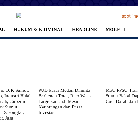
AL
HUKUM & KRIMINAL
HEADLINE
MORE
on, OJK Sumut,
PUD Pasar Medan Diminta
MoU PPSU-Tiong
, Industri Halal,
Berbenah Total, Rico Waas
Sumut Bakal Da
iah, Gubernur
Targetkan Jadi Mesin
Cuci Darah dan
ov Sumut,
Keuntungan dan Pusat
i Sasongko,
Investasi
, Jasa