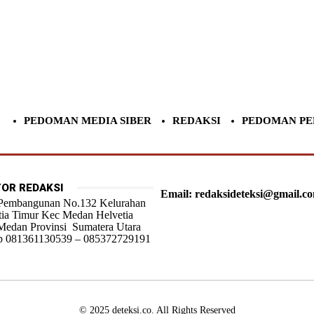
PEDOMAN MEDIA SIBER
REDAKSI
PEDOMAN PE
OR REDAKSI
Email: redaksideteksi@gmail.c
 Pembangunan No.132 Kelurahan
tia Timur Kec Medan Helvetia
Medan Provinsi Sumatera Utara
 081361130539 – 085372729191
© 2025 deteksi.co. All Rights Reserved