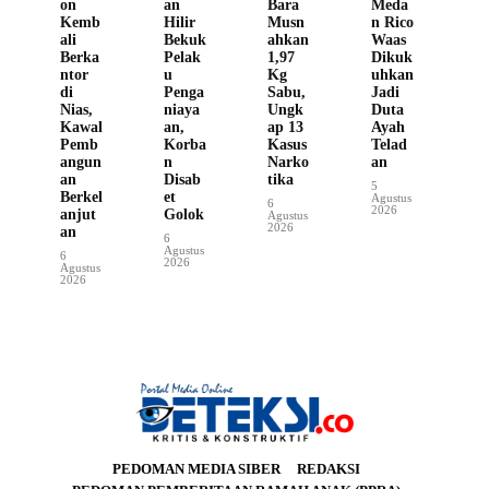
on
an
Bara
Meda
Kemb
Hilir
Musn
n Rico
ali
Bekuk
ahkan
Waas
Berka
Pelak
1,97
Dikuk
ntor
u
Kg
uhkan
di
Penga
Sabu,
Jadi
Nias,
niaya
Ungk
Duta
Kawal
an,
ap 13
Ayah
Pemb
Korba
Kasus
Telad
angun
n
Narko
an
an
Disab
tika
5
Berkel
et
Agustus
6
2026
anjut
Golok
Agustus
2026
an
6
Agustus
6
2026
Agustus
2026
PEDOMAN MEDIA SIBER
REDAKSI