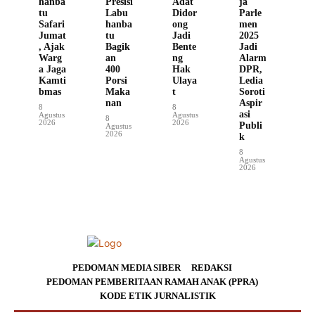
hanba
Presisi
Adat
ja
tu
Labu
Didor
Parle
Safari
hanba
ong
men
Jumat
tu
Jadi
2025
, Ajak
Bagik
Bente
Jadi
Warg
an
ng
Alarm
a Jaga
400
Hak
DPR,
Kamti
Porsi
Ulaya
Ledia
bmas
Maka
t
Soroti
nan
Aspir
8
8
asi
Agustus
Agustus
8
2026
2026
Publi
Agustus
2026
k
8
Agustus
2026
PEDOMAN MEDIA SIBER
REDAKSI
PEDOMAN PEMBERITAAN RAMAH ANAK (PPRA)
KODE ETIK JURNALISTIK