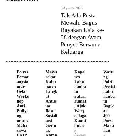
9 Agustus 2026
Tak Ada Pesta
Mewah, Bagus
Rayakan Usia ke-
38 dengan Ayam
Penyet Bersama
Keluarga
Polres
Masya
Kapol
Waru
Pemat
rakat
res
ng
angsia
Kabu
Labu
Polri
ntar
paten
hanba
Presisi
Gelar
Langk
tu
Labu
Works
at
Safari
hanba
hop
Antus
Jumat
tu
Anti
ias
, Ajak
Bagik
Bullyi
Ikuti
Warg
an
ng
Sosiali
a Jaga
400
untuk
sasi
Kamti
Porsi
Maha
Germ
bmas
Maka
siswa
as,
nan
8
Agustus
FKIP
Komis
8