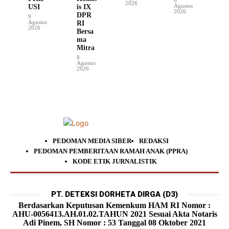
2026
Agustus
USI
is IX
2026
DPR
9
Agustus
RI
2026
Bersa
ma
Mitra
8
Agustus
2026
PEDOMAN MEDIA SIBER
REDAKSI
PEDOMAN PEMBERITAAN RAMAH ANAK (PPRA)
KODE ETIK JURNALISTIK
PT. DETEKSI DORHETA DIRGA (D3)
Berdasarkan Keputusan Kemenkum HAM RI Nomor :
AHU-0056413.AH.01.02.TAHUN 2021 Sesuai Akta Notaris
Adi Pinem, SH Nomor : 53 Tanggal 08 Oktober 2021