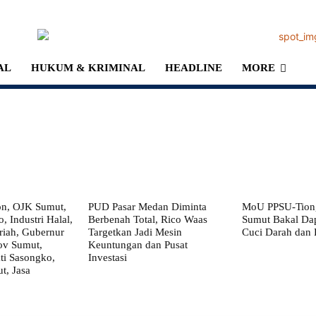
AL
HUKUM & KRIMINAL
HEADLINE
MORE
on, OJK Sumut,
PUD Pasar Medan Diminta
MoU PPSU-Tiong
, Industri Halal,
Berbenah Total, Rico Waas
Sumut Bakal Da
iah, Gubernur
Targetkan Jadi Mesin
Cuci Darah dan
ov Sumut,
Keuntungan dan Pusat
i Sasongko,
Investasi
, Jasa