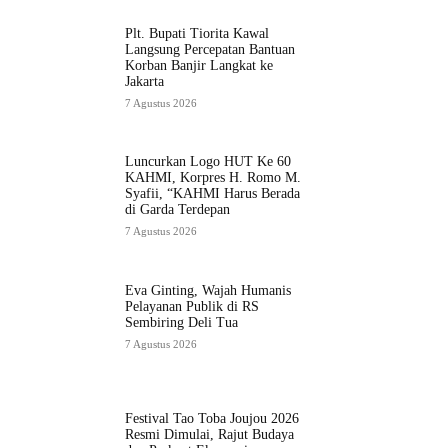
Plt. Bupati Tiorita Kawal
Langsung Percepatan Bantuan
Korban Banjir Langkat ke
Jakarta
7 Agustus 2026
Luncurkan Logo HUT Ke 60
KAHMI, Korpres H. Romo M.
Syafii, “KAHMI Harus Berada
di Garda Terdepan
7 Agustus 2026
Eva Ginting, Wajah Humanis
Pelayanan Publik di RS
Sembiring Deli Tua
7 Agustus 2026
Festival Tao Toba Joujou 2026
Resmi Dimulai, Rajut Budaya