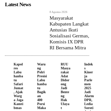
Latest News
8 Agustus 2026
Masyarakat
Kabupaten Langkat
Antusias Ikuti
Sosialisasi Germas,
Komisis IX DPR
RI Bersama Mitra
Kapol
Waru
RUU
Indek
res
ng
Masya
s
Labu
Polri
rakat
Kiner
hanba
Presisi
Adat
ja
tu
Labu
Didor
Parle
Safari
hanba
ong
men
Jumat
tu
Jadi
2025
, Ajak
Bagik
Bente
Jadi
Warg
an
ng
Alarm
a Jaga
400
Hak
DPR,
Kamti
Porsi
Ulaya
Ledia
bmas
Maka
t
Soroti