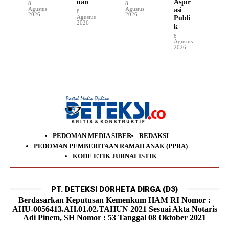
nan
Aspir
8
8
Agustus
Agustus
asi
8
2026
2026
Agustus
Publi
2026
k
8
Agustus
2026
PEDOMAN MEDIA SIBER
REDAKSI
PEDOMAN PEMBERITAAN RAMAH ANAK (PPRA)
KODE ETIK JURNALISTIK
PT. DETEKSI DORHETA DIRGA (D3)
Berdasarkan Keputusan Kemenkum HAM RI Nomor :
AHU-0056413.AH.01.02.TAHUN 2021 Sesuai Akta Notaris
Adi Pinem, SH Nomor : 53 Tanggal 08 Oktober 2021