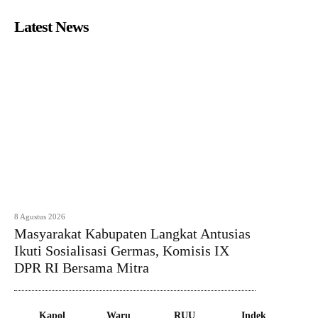
Latest News
8 Agustus 2026
Masyarakat Kabupaten Langkat Antusias
Ikuti Sosialisasi Germas, Komisis IX
DPR RI Bersama Mitra
Kapol
Waru
RUU
Indek