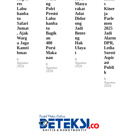
res
ng
Masya
s
Labu
Polri
rakat
Kiner
hanba
Presisi
Adat
ja
tu
Labu
Didor
Parle
Safari
hanba
ong
men
Jumat
tu
Jadi
2025
, Ajak
Bagik
Bente
Jadi
Warg
an
ng
Alarm
a Jaga
400
Hak
DPR,
Kamti
Porsi
Ulaya
Ledia
bmas
Maka
t
Soroti
nan
Aspir
8
8
asi
Agustus
Agustus
8
2026
2026
Publi
Agustus
2026
k
8
Agustus
2026