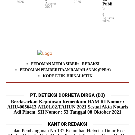
2026
2026
Agustus
Publi
2026
k
8
Agustus
2026
PEDOMAN MEDIA SIBER
REDAKSI
PEDOMAN PEMBERITAAN RAMAH ANAK (PPRA)
KODE ETIK JURNALISTIK
PT. DETEKSI DORHETA DIRGA (D3)
Berdasarkan Keputusan Kemenkum HAM RI Nomor :
AHU-0056413.AH.01.02.TAHUN 2021 Sesuai Akta Notaris
Adi Pinem, SH Nomor : 53 Tanggal 08 Oktober 2021
KANTOR REDAKSI
Jalan Pembangunan No.132 Kelurahan Helvetia Timur Kec