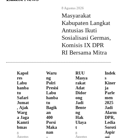
8 Agustus 2026
Masyarakat
Kabupaten Langkat
Antusias Ikuti
Sosialisasi Germas,
Komisis IX DPR
RI Bersama Mitra
Kapol
Waru
RUU
Indek
res
ng
Masya
s
Labu
Polri
rakat
Kiner
hanba
Presisi
Adat
ja
tu
Labu
Didor
Parle
Safari
hanba
ong
men
Jumat
tu
Jadi
2025
, Ajak
Bagik
Bente
Jadi
Warg
an
ng
Alarm
a Jaga
400
Hak
DPR,
Kamti
Porsi
Ulaya
Ledia
bmas
Maka
t
Soroti
nan
Aspir
8
8
Agustus
Agustus
asi
8