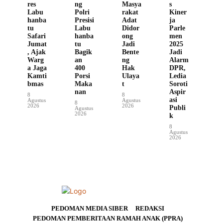
res
ng
Masya
s
Labu
Polri
rakat
Kiner
hanba
Presisi
Adat
ja
tu
Labu
Didor
Parle
Safari
hanba
ong
men
Jumat
tu
Jadi
2025
, Ajak
Bagik
Bente
Jadi
Warg
an
ng
Alarm
a Jaga
400
Hak
DPR,
Kamti
Porsi
Ulaya
Ledia
bmas
Maka
t
Soroti
nan
Aspir
8
8
asi
Agustus
Agustus
8
2026
2026
Publi
Agustus
2026
k
8
Agustus
2026
PEDOMAN MEDIA SIBER
REDAKSI
PEDOMAN PEMBERITAAN RAMAH ANAK (PPRA)