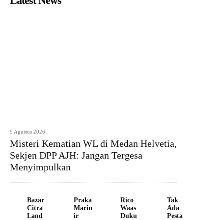
Latest News
9 Agustus 2026
Misteri Kematian WL di Medan Helvetia,
Sekjen DPP AJH: Jangan Tergesa
Menyimpulkan
Bazar
Praka
Rico
Tak
Citra
Marin
Waas
Ada
Land
ir
Duku
Pesta