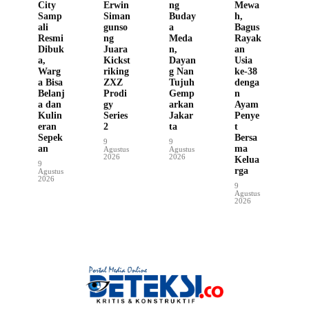
City
Erwin
ng
Mewa
Samp
Siman
Buday
h,
ali
gunso
a
Bagus
Resmi
ng
Meda
Rayak
Dibuk
Juara
n,
an
a,
Kickst
Dayan
Usia
Warg
riking
g Nan
ke-38
a Bisa
ZXZ
Tujuh
denga
Belanj
Prodi
Gemp
n
a dan
gy
arkan
Ayam
Kulin
Series
Jakar
Penye
eran
2
ta
t
Sepek
Bersa
9
9
an
ma
Agustus
Agustus
2026
2026
Kelua
9
rga
Agustus
2026
9
Agustus
2026