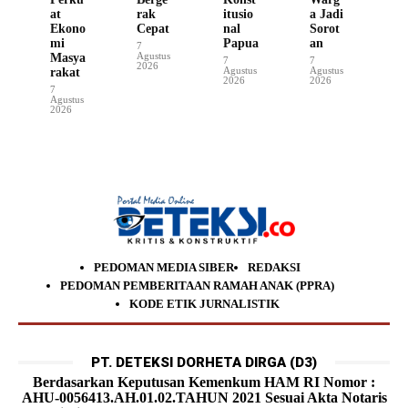
at
rak
itusio
a Jadi
Ekono
Cepat
nal
Sorot
mi
Papua
an
7
Agustus
Masya
7
7
2026
Agustus
Agustus
rakat
2026
2026
7
Agustus
2026
PEDOMAN MEDIA SIBER
REDAKSI
PEDOMAN PEMBERITAAN RAMAH ANAK (PPRA)
KODE ETIK JURNALISTIK
PT. DETEKSI DORHETA DIRGA (D3)
Berdasarkan Keputusan Kemenkum HAM RI Nomor :
AHU-0056413.AH.01.02.TAHUN 2021 Sesuai Akta Notaris