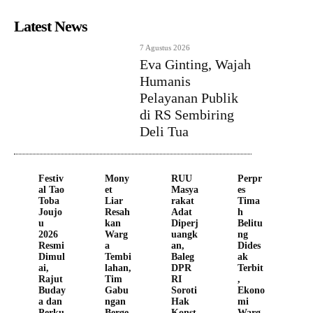
Latest News
7 Agustus 2026
Eva Ginting, Wajah
Humanis
Pelayanan Publik
di RS Sembiring
Deli Tua
Festiv
Mony
RUU
Perpr
al Tao
et
Masya
es
Toba
Liar
rakat
Tima
Joujo
Resah
Adat
h
u
kan
Diperj
Belitu
2026
Warg
uangk
ng
Resmi
a
an,
Dides
Dimul
Tembi
Baleg
ak
ai,
lahan,
DPR
Terbit
Rajut
Tim
RI
,
Buday
Gabu
Soroti
Ekono
a dan
ngan
Hak
mi
Perku
Berge
Konst
Warg