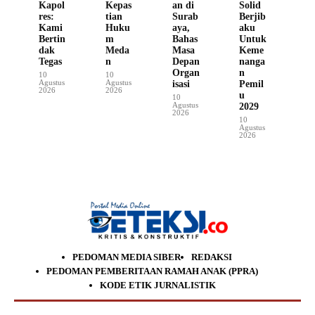
Kapol
Kepas
an di
Solid
res:
tian
Surab
Berjib
Kami
Huku
aya,
aku
Bertin
m
Bahas
Untuk
dak
Meda
Masa
Keme
Tegas
n
Depan
nanga
Organ
n
10
10
Agustus
Agustus
isasi
Pemil
2026
2026
u
10
Agustus
2029
2026
10
Agustus
2026
PEDOMAN MEDIA SIBER
REDAKSI
PEDOMAN PEMBERITAAN RAMAH ANAK (PPRA)
KODE ETIK JURNALISTIK