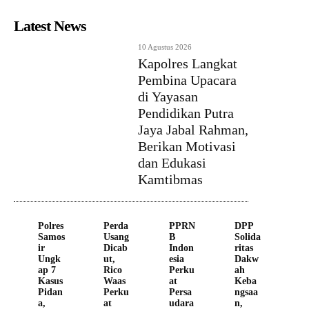
Latest News
10 Agustus 2026
Kapolres Langkat
Pembina Upacara
di Yayasan
Pendidikan Putra
Jaya Jabal Rahman,
Berikan Motivasi
dan Edukasi
Kamtibmas
Polres
Perda
PPRN
DPP
Samos
Usang
B
Solida
ir
Dicab
Indon
ritas
Ungk
ut,
esia
Dakw
ap 7
Rico
Perku
ah
Kasus
Waas
at
Keba
Pidan
Perku
Persa
ngsaa
a,
at
udara
n,