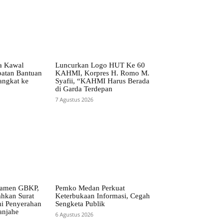
ta Kawal
Luncurkan Logo HUT Ke 60
patan Bantuan
KAHMI, Korpres H. Romo M.
angkat ke
Syafii, “KAHMI Harus Berada
di Garda Terdepan
7 Agustus 2026
ramen GBKP,
Pemko Medan Perkuat
ahkan Surat
Keterbukaan Informasi, Cegah
i Penyerahan
Sengketa Publik
anjahe
6 Agustus 2026