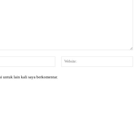
Email:*
W
i untuk lain kali saya berkomentar.
X
Pinterest
WhatsApp