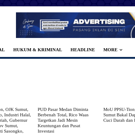
AL
HUKUM & KRIMINAL
HEADLINE
MORE
on, OJK Sumut,
PUD Pasar Medan Diminta
MoU PPSU-Tiong
, Industri Halal,
Berbenah Total, Rico Waas
Sumut Bakal Da
iah, Gubernur
Targetkan Jadi Mesin
Cuci Darah dan
ov Sumut,
Keuntungan dan Pusat
i Sasongko,
Investasi