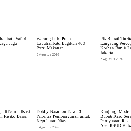
hanbatu Safari
Warung Polri Presisi
Plt. Bupati Tiori
arga Jaga
Labuhanbatu Bagikan 400
Langsung Perce
Porsi Makanan
Korban Banjir L
Jakarta
8 Agustus 2026
7 Agustus 2026
pali Normalisasi
Bobby Nasution Bawa 3
Kunjungi Mode
n Risiko Banjir
Prioritas Pembangunan untuk
Bupati Karo Ser
Kepulauan Nias
Pernyataan Resm
Aset RSUD Kab
6 Agustus 2026