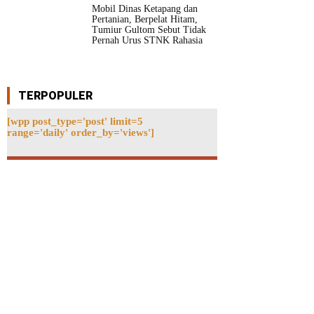
Mobil Dinas Ketapang dan
Pertanian, Berpelat Hitam,
Tumiur Gultom Sebut Tidak
Pernah Urus STNK Rahasia
TERPOPULER
[wpp post_type='post' limit=5
range='daily' order_by='views']