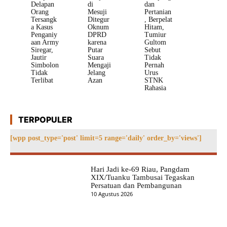
Delapan
di
dan
Orang
Mesuji
Pertanian
Tersangk
Ditegur
, Berpelat
a Kasus
Oknum
Hitam,
Penganiy
DPRD
Tumiur
aan Army
karena
Gultom
Siregar,
Putar
Sebut
Jautir
Suara
Tidak
Simbolon
Mengaji
Pernah
Tidak
Jelang
Urus
Terlibat
Azan
STNK
Rahasia
TERPOPULER
[wpp post_type='post' limit=5 range='daily' order_by='views']
Hari Jadi ke-69 Riau, Pangdam
XIX/Tuanku Tambusai Tegaskan
Persatuan dan Pembangunan
10 Agustus 2026