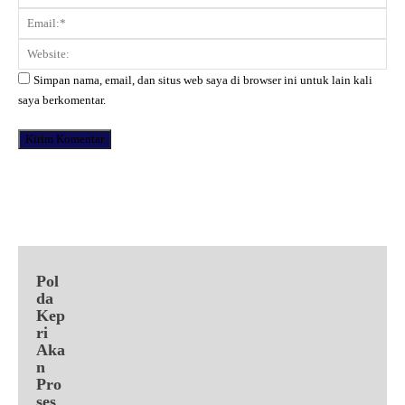
Ema
Web
Simpan nama, email, dan situs web saya di browser ini untuk lain kali
saya berkomentar.
Facebook
X
Pinterest
WhatsApp
Pol
da
Kep
ri
Aka
n
Pro
ses