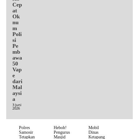
Cep
at
Ok
nu
m
Poli
si
Pe
mb
awa
50
Vap
e
dari
Mal
aysi
a
3 Juni
2026
Polres
Heboh!
Mobil
Samosir
Pengurus
Dinas
Tetapkan
Masjid
Ketapang