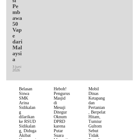
si
Pe
mb
awa
50
Vap
e
dari
Mal
aysi
a
3 Juni
2026
Belasan
Heboh!
Mobil
Siswa
Pengurus
Dinas
SMK
Masjid
Ketapang
Arina
di
dan
Sidikalan
Mesuji
Pertanian
g
Ditegur
, Berpelat
dilarikan
Oknum
Hitam,
ke RSUD
DPRD
Tumiur
Sidikalan
karena
Gultom
g, Diduga
Putar
Sebut
Akibat
Suara
Tidak