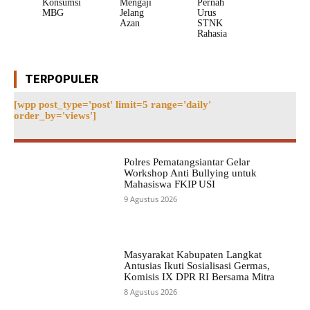
Konsumsi
Mengaji
Pernah
MBG
Jelang
Urus
Azan
STNK
Rahasia
TERPOPULER
[wpp post_type='post' limit=5 range='daily'
order_by='views']
Polres Pematangsiantar Gelar
Workshop Anti Bullying untuk
Mahasiswa FKIP USI
9 Agustus 2026
Masyarakat Kabupaten Langkat
Antusias Ikuti Sosialisasi Germas,
Komisis IX DPR RI Bersama Mitra
8 Agustus 2026