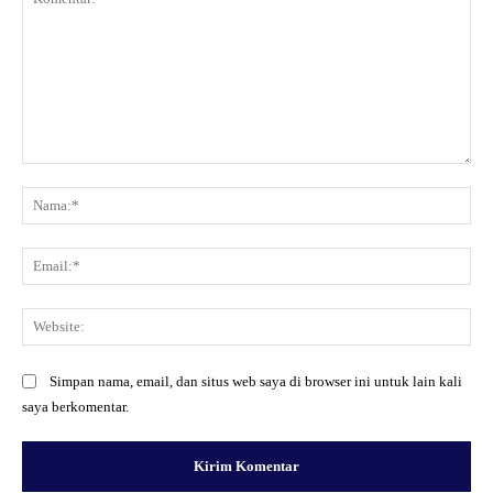
Komentar:
Na
Ema
Web
Simpan nama, email, dan situs web saya di browser ini untuk lain kali
saya berkomentar.