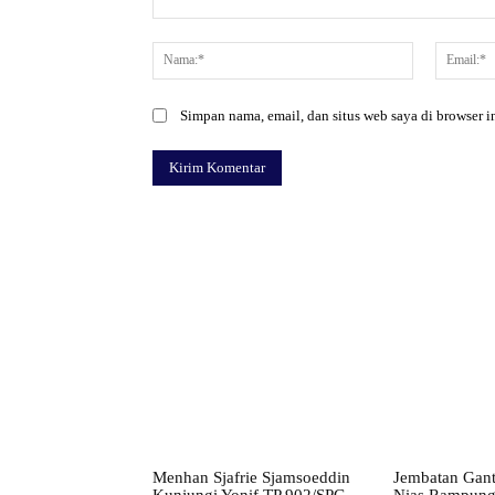
Komentar:
Nama:*
Simpan nama, email, dan situs web saya di browser in
Facebook
Bagikan
Menhan Sjafrie Sjamsoeddin
Jembatan Gant
Kunjungi Yonif TP 902/SPG,
Nias Rampung