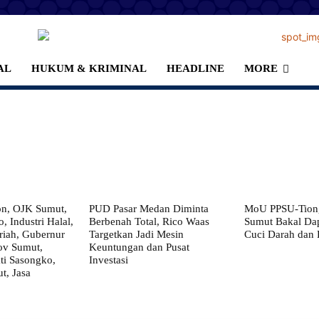
AL
HUKUM & KRIMINAL
HEADLINE
MORE
on, OJK Sumut,
PUD Pasar Medan Diminta
MoU PPSU-Tiong
, Industri Halal,
Berbenah Total, Rico Waas
Sumut Bakal Da
iah, Gubernur
Targetkan Jadi Mesin
Cuci Darah dan
ov Sumut,
Keuntungan dan Pusat
i Sasongko,
Investasi
, Jasa