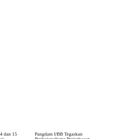
ebsite:
14 dan 15
Pangdam I/BB Tegaskan
si
Profesionalisme Prajurit saat