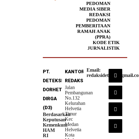
PEDOMAN
MEDIA SIBER
REDAKSI
PEDOMAN
PEMBERITAAN
RAMAH ANAK
(PPRA)
KODE ETIK
JURNALISTIK
Email:
PT.
KANTOR
redaksideteksi@gmail.c
DETEKSI
REDAKSI
Jalan
DORHETA
Pembangunan
No.132
DIRGA
Kelurahan
(D3)
Helvetia
Timur
Berdasarkan
Kec
Keputusan
Medan
Kemenkum
Helvetia
HAM
Kota
RI