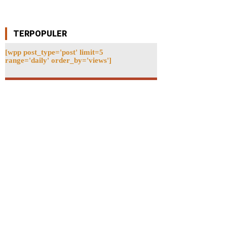
TERPOPULER
[wpp post_type='post' limit=5
range='daily' order_by='views']