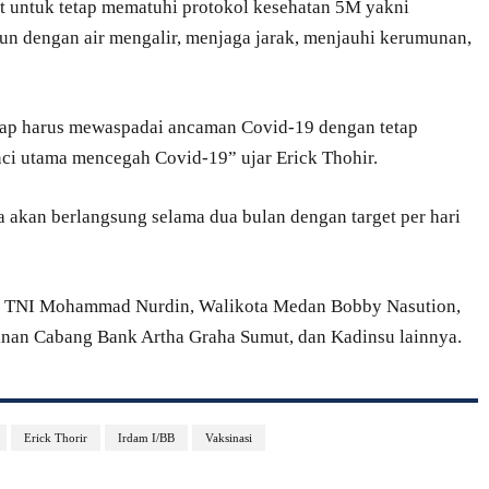
t untuk tetap mematuhi protokol kesehatan 5M yakni
un dengan air mengalir, menjaga jarak, menjauhi kerumunan,
etap harus mewaspadai ancaman Covid-19 dengan tetap
ci utama mencegah Covid-19” ujar Erick Thohir.
a akan berlangsung selama dua bulan dengan target per hari
jen TNI Mohammad Nurdin, Walikota Medan Bobby Nasution,
an Cabang Bank Artha Graha Sumut, dan Kadinsu lainnya.
Erick Thorir
Irdam I/BB
Vaksinasi