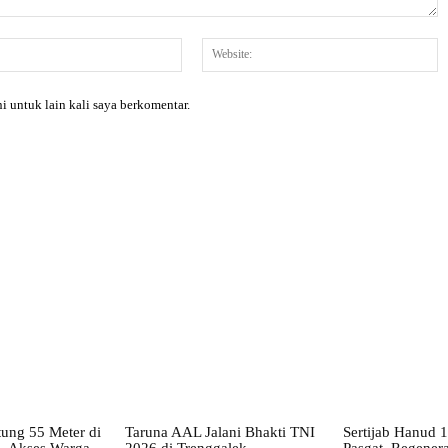
Email:*
W
i untuk lain kali saya berkomentar.
X
Pinterest
WhatsApp
ung 55 Meter di
Taruna AAL Jalani Bhakti TNI
Sertijab Hanud 
, Akses Warga
2026 di Trenggalek
Pasgat, Regenera