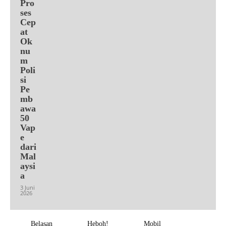
Pro
ses
Cep
at
Ok
nu
m
Poli
si
Pe
mb
awa
50
Vap
e
dari
Mal
aysi
a
3 Juni
2026
Belasan
Heboh!
Mobil