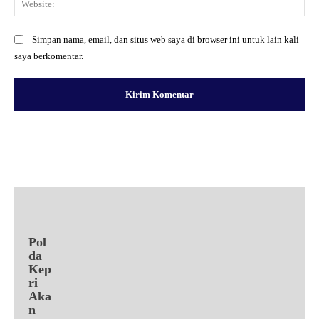
Simpan nama, email, dan situs web saya di browser ini untuk lain kali
saya berkomentar.
Facebook
X
Pinterest
WhatsApp
Pol
da
Kep
ri
Aka
n