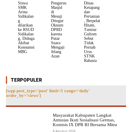
Siswa
Pengurus
Dinas
SMK
Masjid
Ketapang
Arina
di
dan
Sidikalan
Mesuji
Pertanian
g
Ditegur
, Berpelat
dilarikan
Oknum
Hitam,
ke RSUD
DPRD
Tumiur
Sidikalan
karena
Gultom
g, Diduga
Putar
Sebut
Akibat
Suara
Tidak
Konsumsi
Mengaji
Pernah
MBG
Jelang
Urus
Azan
STNK
Rahasia
TERPOPULER
[wpp post_type='post' limit=5 range='daily'
order_by='views']
Masyarakat Kabupaten Langkat
Antusias Ikuti Sosialisasi Germas,
Komisis IX DPR RI Bersama Mitra
8 Agustus 2026