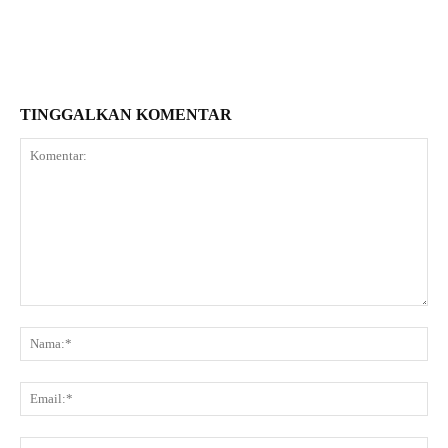
TINGGALKAN KOMENTAR
Komentar:
Na
Ema
Web