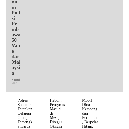
nu
m
Poli
si
Pe
mb
awa
50
Vap
e
dari
Mal
aysi
a
3 Juni
2026
Polres
Heboh!
Mobil
Samosir
Pengurus
Dinas
Tetapkan
Masjid
Ketapang
Delapan
di
dan
Orang
Mesuji
Pertanian
Tersangk
Ditegur
, Berpelat
a Kasus
Oknum
Hitam,