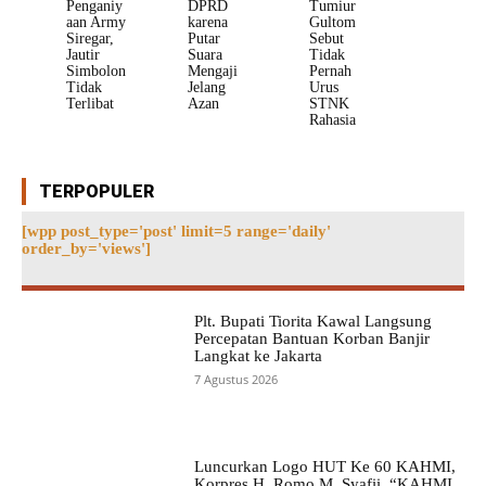
Penganiy
DPRD
Tumiur
aan Army
karena
Gultom
Siregar,
Putar
Sebut
Jautir
Suara
Tidak
Simbolon
Mengaji
Pernah
Tidak
Jelang
Urus
Terlibat
Azan
STNK
Rahasia
TERPOPULER
[wpp post_type='post' limit=5 range='daily'
order_by='views']
Plt. Bupati Tiorita Kawal Langsung
Percepatan Bantuan Korban Banjir
Langkat ke Jakarta
7 Agustus 2026
Luncurkan Logo HUT Ke 60 KAHMI,
Korpres H. Romo M. Syafii, “KAHMI