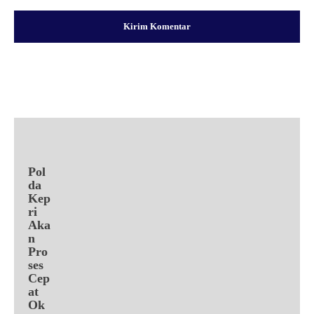
Facebook
X
Pinterest
WhatsApp
Pol
da
Kep
ri
Aka
n
Pro
ses
Cep
at
Ok