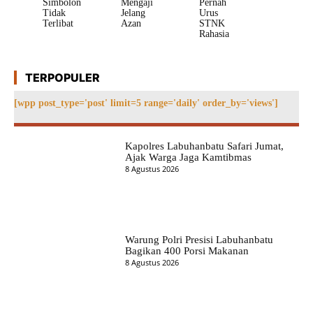
Simbolon
Mengaji
Pernah
Tidak
Jelang
Urus
Terlibat
Azan
STNK
Rahasia
TERPOPULER
[wpp post_type='post' limit=5 range='daily' order_by='views']
Kapolres Labuhanbatu Safari Jumat,
Ajak Warga Jaga Kamtibmas
8 Agustus 2026
Warung Polri Presisi Labuhanbatu
Bagikan 400 Porsi Makanan
8 Agustus 2026