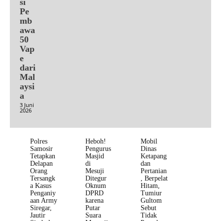
si
Pe
mb
awa
50
Vap
e
dari
Mal
aysi
a
3 Juni
2026
Polres
Heboh!
Mobil
Samosir
Pengurus
Dinas
Tetapkan
Masjid
Ketapang
Delapan
di
dan
Orang
Mesuji
Pertanian
Tersangk
Ditegur
, Berpelat
a Kasus
Oknum
Hitam,
Penganiy
DPRD
Tumiur
aan Army
karena
Gultom
Siregar,
Putar
Sebut
Jautir
Suara
Tidak