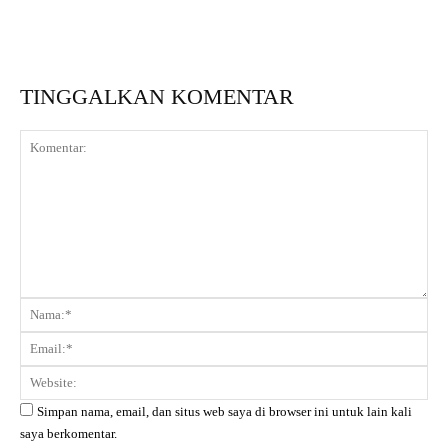
TINGGALKAN KOMENTAR
Komentar:
Na
Ema
Web
Simpan nama, email, dan situs web saya di browser ini untuk lain kali
saya berkomentar.