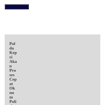
Facebook
X
Pinterest
WhatsApp
Pol
da
Kep
ri
Aka
n
Pro
ses
Cep
at
Ok
nu
m
Poli