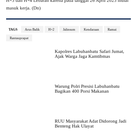
H+3 dan H+4 Lebaran karena pada tanggal 26 April 2023 mulai
masuk kerja. (Dn)
TAGS
Arus Balik
H+2
Jalinsum
Kendaraan
Ramai
Rantauprapat
Kapolres Labuhanbatu Safari Jumat,
Ajak Warga Jaga Kamtibmas
Warung Polri Presisi Labuhanbatu
Bagikan 400 Porsi Makanan
RUU Masyarakat Adat Didorong Jadi
Benteng Hak Ulayat