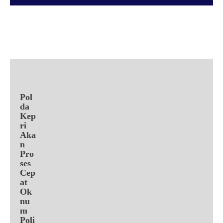
Facebook
X
Pinterest
WhatsApp
Pol
da
Kep
ri
Aka
n
Pro
ses
Cep
at
Ok
nu
m
Poli