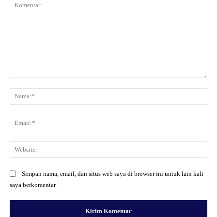
Komentar:
Na
Ema
Web
Simpan nama, email, dan situs web saya di browser ini untuk lain kali
saya berkomentar.