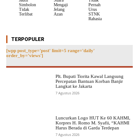
Jautir
Suara
Tidak
Simbolon
Mengaji
Pernah
Tidak
Jelang
Urus
Terlibat
Azan
STNK
Rahasia
TERPOPULER
[wpp post_type='post' limit=5 range='daily'
order_by='views']
Plt. Bupati Tiorita Kawal Langsung
Percepatan Bantuan Korban Banjir
Langkat ke Jakarta
7 Agustus 2026
Luncurkan Logo HUT Ke 60 KAHMI,
Korpres H. Romo M. Syafii, “KAHMI
Harus Berada di Garda Terdepan
7 Agustus 2026