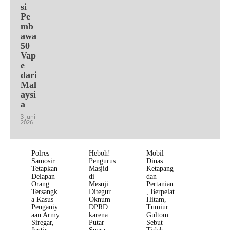
si
Pe
mb
awa
50
Vap
e
dari
Mal
aysi
a
3 Juni
2026
Polres
Heboh!
Mobil
Samosir
Pengurus
Dinas
Tetapkan
Masjid
Ketapang
Delapan
di
dan
Orang
Mesuji
Pertanian
Tersangk
Ditegur
, Berpelat
a Kasus
Oknum
Hitam,
Penganiy
DPRD
Tumiur
aan Army
karena
Gultom
Siregar,
Putar
Sebut