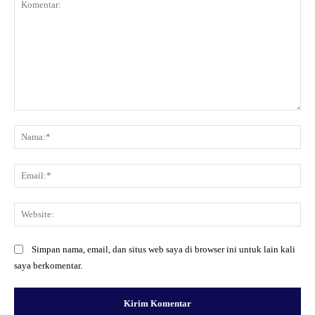
Komentar:
Na
Ema
Web
Simpan nama, email, dan situs web saya di browser ini untuk lain kali
saya berkomentar.