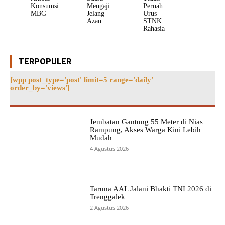
Konsumsi
Mengaji
Pernah
MBG
Jelang
Urus
Azan
STNK
Rahasia
TERPOPULER
[wpp post_type='post' limit=5 range='daily'
order_by='views']
Jembatan Gantung 55 Meter di Nias
Rampung, Akses Warga Kini Lebih
Mudah
4 Agustus 2026
Taruna AAL Jalani Bhakti TNI 2026 di
Trenggalek
2 Agustus 2026