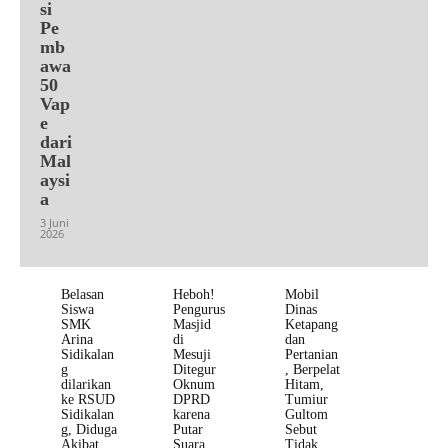
si
Pe
mb
awa
50
Vap
e
dari
Mal
aysi
a
3 Juni
2026
Belasan
Heboh!
Mobil
Siswa
Pengurus
Dinas
SMK
Masjid
Ketapang
Arina
di
dan
Sidikalan
Mesuji
Pertanian
g
Ditegur
, Berpelat
dilarikan
Oknum
Hitam,
ke RSUD
DPRD
Tumiur
Sidikalan
karena
Gultom
g, Diduga
Putar
Sebut
Akibat
Suara
Tidak