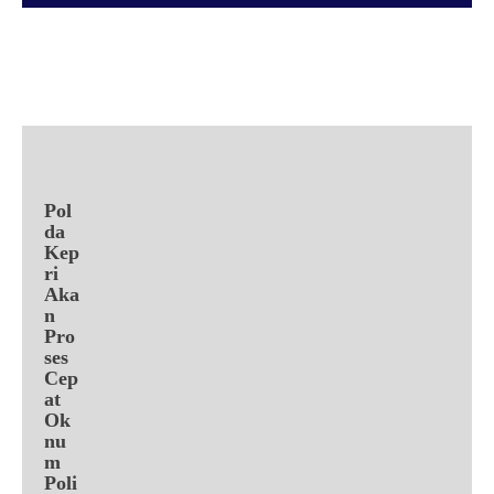
Facebook
X
Pinterest
WhatsApp
Pol
da
Kep
ri
Aka
n
Pro
ses
Cep
at
Ok
nu
m
Poli