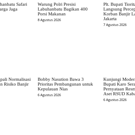
hanbatu Safari
Warung Polri Presisi
Plt. Bupati Tiori
arga Jaga
Labuhanbatu Bagikan 400
Langsung Perce
Porsi Makanan
Korban Banjir L
Jakarta
8 Agustus 2026
7 Agustus 2026
pali Normalisasi
Bobby Nasution Bawa 3
Kunjungi Mode
n Risiko Banjir
Prioritas Pembangunan untuk
Bupati Karo Ser
Kepulauan Nias
Pernyataan Resm
Aset RSUD Kab
6 Agustus 2026
6 Agustus 2026