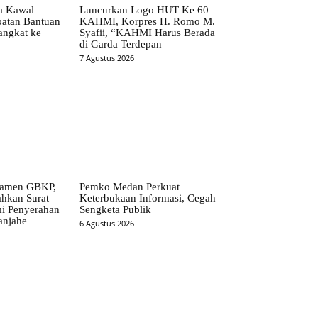
ta Kawal
Luncurkan Logo HUT Ke 60
patan Bantuan
KAHMI, Korpres H. Romo M.
angkat ke
Syafii, “KAHMI Harus Berada
di Garda Terdepan
7 Agustus 2026
ramen GBKP,
Pemko Medan Perkuat
ahkan Surat
Keterbukaan Informasi, Cegah
i Penyerahan
Sengketa Publik
anjahe
6 Agustus 2026