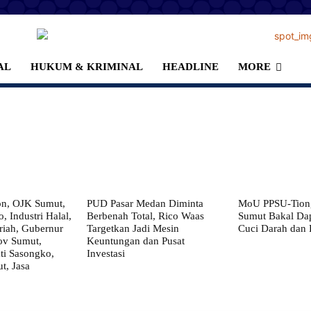
AL
HUKUM & KRIMINAL
HEADLINE
MORE
on, OJK Sumut,
PUD Pasar Medan Diminta
MoU PPSU-Tiong
, Industri Halal,
Berbenah Total, Rico Waas
Sumut Bakal Da
iah, Gubernur
Targetkan Jadi Mesin
Cuci Darah dan
ov Sumut,
Keuntungan dan Pusat
i Sasongko,
Investasi
, Jasa