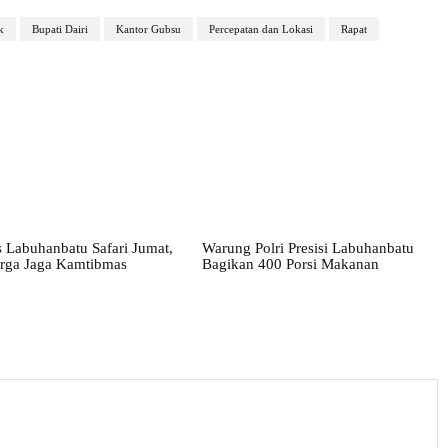
k
Bupati Dairi
Kantor Gubsu
Percepatan dan Lokasi
Rapat
 Labuhanbatu Safari Jumat,
Warung Polri Presisi Labuhanbatu
rga Jaga Kamtibmas
Bagikan 400 Porsi Makanan