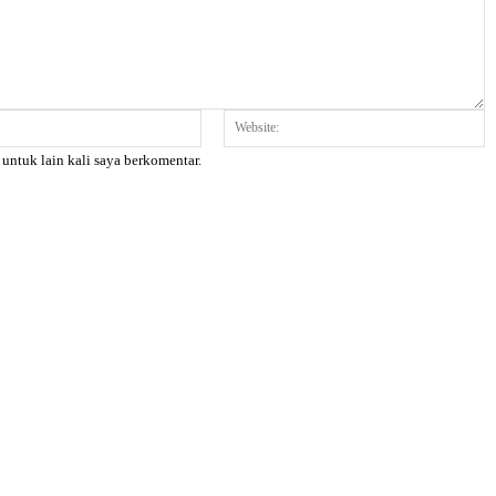
Email:*
W
 untuk lain kali saya berkomentar.
X
Pinterest
WhatsApp