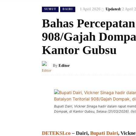
1 April 2026
Updated:
2 April 
SUMUT
DAIRI
Bahas Percepatan
908/Gajah Dompak
Kantor Gubsu
By
Editor
Bupati Dairi, Vickner Sinaga hadir dalam rapat me
Dompak, di Kantor Gubsu, Selasa (31/03/2026). (Is
DETEKSI.co
– Dairi,
Bupati Dairi
, Vickn