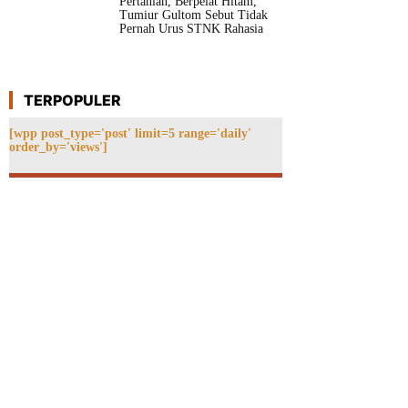
Pertanian, Berpelat Hitam,
Tumiur Gultom Sebut Tidak
Pernah Urus STNK Rahasia
TERPOPULER
[wpp post_type='post' limit=5 range='daily'
order_by='views']