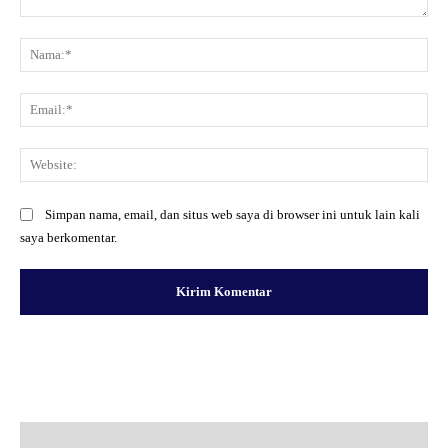
Komentar:
Na
Ema
Web
Simpan nama, email, dan situs web saya di browser ini untuk lain kali
saya berkomentar.
Facebook
X
Pinterest
WhatsApp