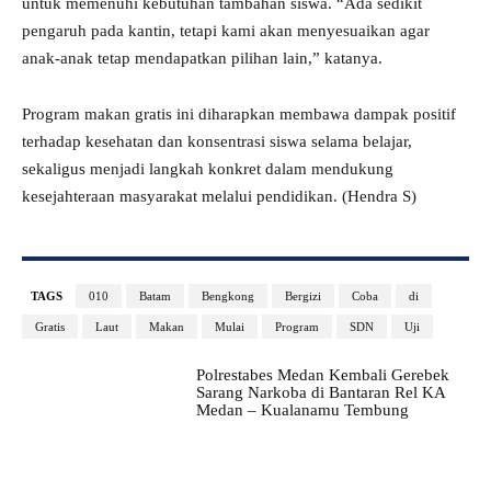
untuk memenuhi kebutuhan tambahan siswa. “Ada sedikit
pengaruh pada kantin, tetapi kami akan menyesuaikan agar
anak-anak tetap mendapatkan pilihan lain,” katanya.
Program makan gratis ini diharapkan membawa dampak positif
terhadap kesehatan dan konsentrasi siswa selama belajar,
sekaligus menjadi langkah konkret dalam mendukung
kesejahteraan masyarakat melalui pendidikan. (Hendra S)
TAGS
010
Batam
Bengkong
Bergizi
Coba
di
Gratis
Laut
Makan
Mulai
Program
SDN
Uji
Polrestabes Medan Kembali Gerebek
Sarang Narkoba di Bantaran Rel KA
Medan – Kualanamu Tembung