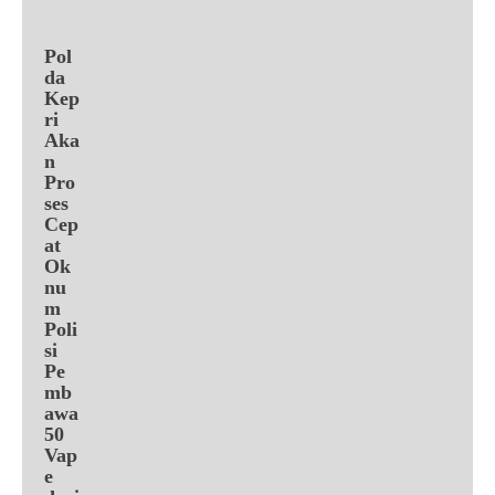
Pol
da
Kep
ri
Aka
n
Pro
ses
Cep
at
Ok
nu
m
Poli
si
Pe
mb
awa
50
Vap
e