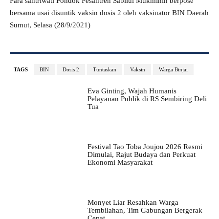
Para santriwati Pondok Pesantren Sabilul Mukminin berpose
bersama usai disuntik vaksin dosis 2 oleh vaksinator BIN Daerah
Sumut, Selasa (28/9/2021)
TAGS
BIN
Dosis 2
Tuntaskan
Vaksin
Warga Binjai
Eva Ginting, Wajah Humanis
Pelayanan Publik di RS Sembiring Deli
Tua
Festival Tao Toba Joujou 2026 Resmi
Dimulai, Rajut Budaya dan Perkuat
Ekonomi Masyarakat
Monyet Liar Resahkan Warga
Tembilahan, Tim Gabungan Bergerak
Cepat