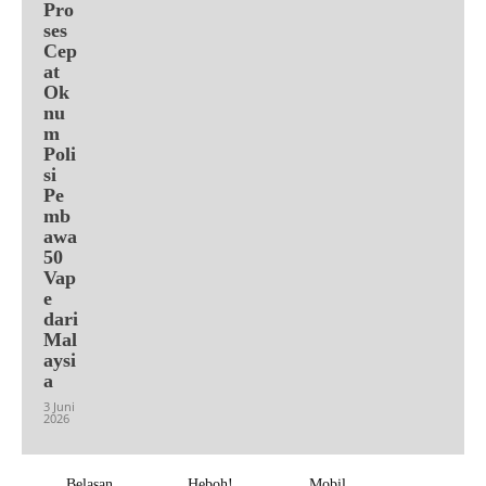
Pro
ses
Cep
at
Ok
nu
m
Poli
si
Pe
mb
awa
50
Vap
e
dari
Mal
aysi
a
3 Juni
2026
Belasan
Heboh!
Mobil