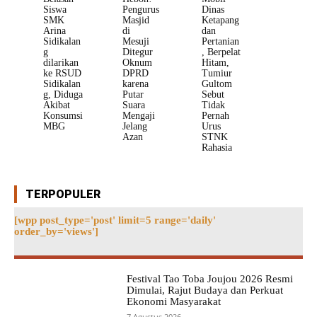
Siswa
Pengurus
Dinas
SMK
Masjid
Ketapang
Arina
di
dan
Sidikalan
Mesuji
Pertanian
g
Ditegur
, Berpelat
dilarikan
Oknum
Hitam,
ke RSUD
DPRD
Tumiur
Sidikalan
karena
Gultom
g, Diduga
Putar
Sebut
Akibat
Suara
Tidak
Konsumsi
Mengaji
Pernah
MBG
Jelang
Urus
Azan
STNK
Rahasia
TERPOPULER
[wpp post_type='post' limit=5 range='daily'
order_by='views']
Festival Tao Toba Joujou 2026 Resmi
Dimulai, Rajut Budaya dan Perkuat
Ekonomi Masyarakat
7 Agustus 2026