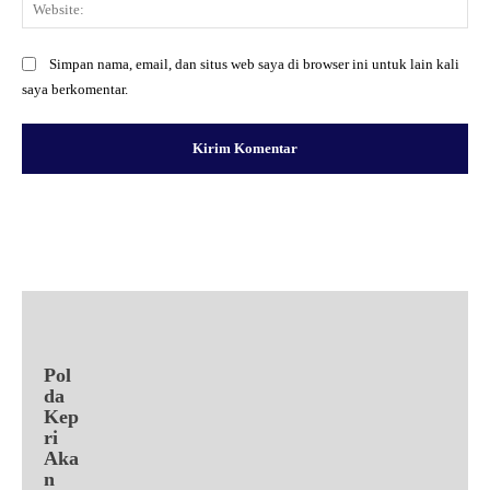
Web
Simpan nama, email, dan situs web saya di browser ini untuk lain kali
saya berkomentar.
Facebook
X
Pinterest
WhatsApp
Pol
da
Kep
ri
Aka
n