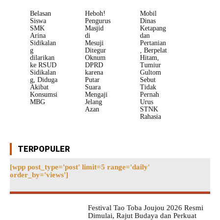
Belasan
Heboh!
Mobil
Siswa
Pengurus
Dinas
SMK
Masjid
Ketapang
Arina
di
dan
Sidikalan
Mesuji
Pertanian
g
Ditegur
, Berpelat
dilarikan
Oknum
Hitam,
ke RSUD
DPRD
Tumiur
Sidikalan
karena
Gultom
g, Diduga
Putar
Sebut
Akibat
Suara
Tidak
Konsumsi
Mengaji
Pernah
MBG
Jelang
Urus
Azan
STNK
Rahasia
TERPOPULER
[wpp post_type='post' limit=5 range='daily'
order_by='views']
Festival Tao Toba Joujou 2026 Resmi
Dimulai, Rajut Budaya dan Perkuat