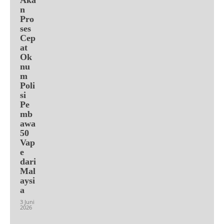
n
Pro
ses
Cep
at
Ok
nu
m
Poli
si
Pe
mb
awa
50
Vap
e
dari
Mal
aysi
a
3 Juni
2026