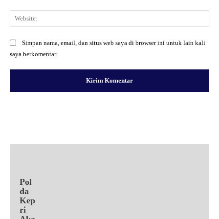
Web
Simpan nama, email, dan situs web saya di browser ini untuk lain kali
saya berkomentar.
Facebook
X
Pinterest
WhatsApp
Pol
da
Kep
ri
Aka