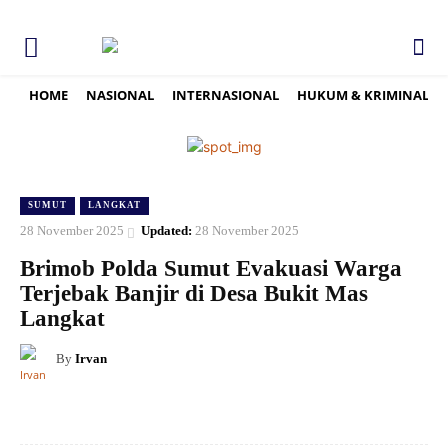
HOME
NASIONAL
INTERNASIONAL
HUKUM & KRIMINAL
SUMUT
LANGKAT
28 November 2025
Updated:
28 November 2025
Brimob Polda Sumut Evakuasi Warga
Terjebak Banjir di Desa Bukit Mas
Langkat
By
Irvan