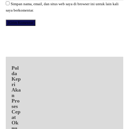
Simpan nama, email, dan situs web saya di browser ini untuk lain kali
saya berkomentar.
Facebook
X
Pinterest
WhatsApp
Pol
da
Kep
ri
Aka
n
Pro
ses
Cep
at
Ok
nu