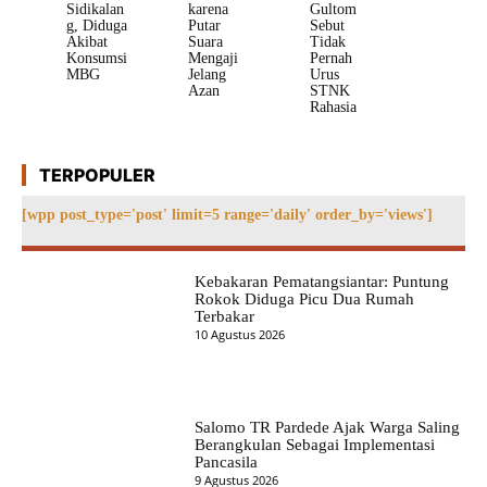
Sidikalan
karena
Gultom
g, Diduga
Putar
Sebut
Akibat
Suara
Tidak
Konsumsi
Mengaji
Pernah
MBG
Jelang
Urus
Azan
STNK
Rahasia
TERPOPULER
[wpp post_type='post' limit=5 range='daily' order_by='views']
Kebakaran Pematangsiantar: Puntung
Rokok Diduga Picu Dua Rumah
Terbakar
10 Agustus 2026
Salomo TR Pardede Ajak Warga Saling
Berangkulan Sebagai Implementasi
Pancasila
9 Agustus 2026