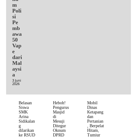
m
Poli
si
Pe
mb
awa
50
Vap
e
dari
Mal
aysi
a
3 Juni
2026
Belasan
Heboh!
Mobil
Siswa
Pengurus
Dinas
SMK
Masjid
Ketapang
Arina
di
dan
Sidikalan
Mesuji
Pertanian
g
Ditegur
, Berpelat
dilarikan
Oknum
Hitam,
ke RSUD
DPRD
Tumiur