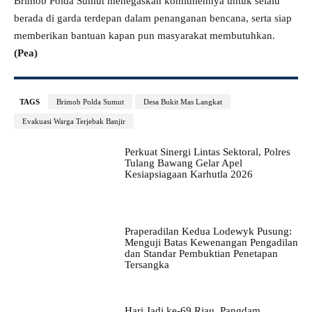
Brimob Polda Sumut menegaskan komitmennya untuk selalu
berada di garda terdepan dalam penanganan bencana, serta siap
memberikan bantuan kapan pun masyarakat membutuhkan.
(Pea)
TAGS
Brimob Polda Sumut
Desa Bukit Mas Langkat
Evakuasi Warga Terjebak Banjir
Perkuat Sinergi Lintas Sektoral, Polres
Tulang Bawang Gelar Apel
Kesiapsiagaan Karhutla 2026
Praperadilan Kedua Lodewyk Pusung:
Menguji Batas Kewenangan Pengadilan
dan Standar Pembuktian Penetapan
Tersangka
Hari Jadi ke-69 Riau, Pangdam